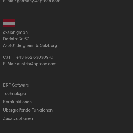
E-Mail:
germany
@
aptean
.
com
oxaion gmbh
Dorfstraße 67
A-5101 Bergheim b. Salzburg
Call
+43 662 630309-0
E-Mail:
austria
@
aptean
.
com
ERP Software
Technologie
Kernfunktionen
Übergreifende Funktionen
Zusatzoptionen