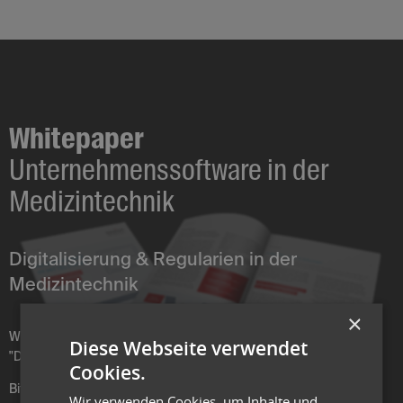
Whitepaper
Unternehmenssoftware in der
Medizintechnik
Digitalisierung & Regularien in der
Medizintechnik
×
Wir freuen uns über Ihr Interesse an unserem Whitepaper
Diese Webseite verwendet
"Digitalisierung & Regularien in der Medizintechnik".
Cookies.
Bitte hinterlassen Sie uns Ihre Kontaktdaten und wir stellen Ihnen
Wir verwenden Cookies, um Inhalte und