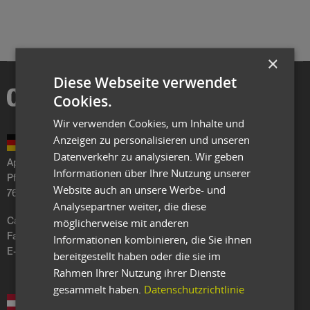
×
Diese Webseite verwendet
Cookies.
Wir verwenden Cookies, um Inhalte und
Anzeigen zu personalisieren und unseren
Datenverkehr zu analysieren. Wir geben
Aptean Germany GmbH
Informationen über Ihre Nutzung unserer
Pforzheimer Str. 128
Website auch an unsere Werbe- und
76275 Ettlingen
Analysepartner weiter, die diese
möglicherweise mit anderen
Call
+49 7243 2067-200
Fax
+49 7243 6019296
Informationen kombinieren, die Sie ihnen
E-Mail:
germany
@
aptean
.
com
bereitgestellt haben oder die sie im
Rahmen Ihrer Nutzung ihrer Dienste
gesammelt haben.
Datenschutzrichtlinie