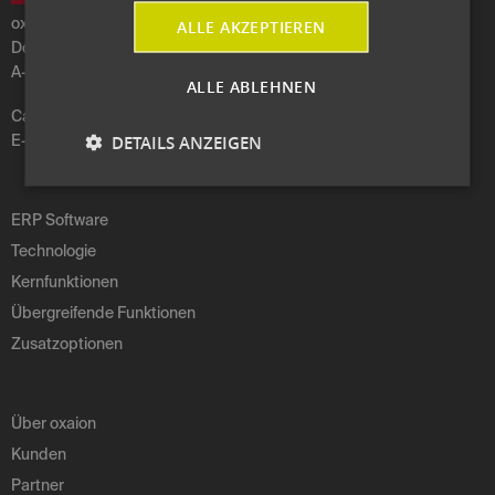
ALLE AKZEPTIEREN
oxaion gmbh
Dorfstraße 67
A-5101 Bergheim b. Salzburg
ALLE ABLEHNEN
Call
+43 662 630309-0
DETAILS ANZEIGEN
E-Mail:
austria
@
aptean
.
com
ERP Software
Technologie
Kernfunktionen
Übergreifende Funktionen
Zusatzoptionen
Über oxaion
Kunden
Partner