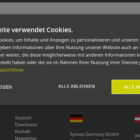
chitektur
ite verwendet Cookies.
okies, um Inhalte und Anzeigen zu personalisieren und unseren
 geben Informationen über Ihre Nutzung unserer Website auch an
ischen Geschäftslogik, Java-
internationalen Großunternehmen 
er weiter, die diese möglicherweise mit anderen Informationen k
hohem Maße skalierbar und lässt
Installationen oder als Server-C
estellt haben oder die sie im Rahmen Ihrer Nutzung ihrer Dienst
auch in Unternehmen mit über
Änderungen und Erweiterungen 
zrichtlinie
eren Firmen alle Schichten auf
durchführen, testen und aktivier
ALLE ABLEHNEN
EIGEN
ALLE A
Support
Downloads
Kontakt
Aptean Germany GmbH
ox
Newsletter