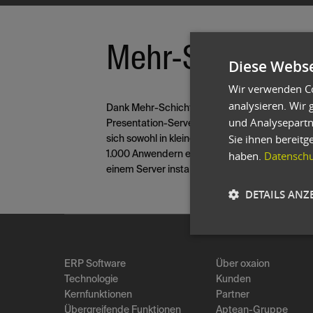
Mehr-Schicht-Ar
Diese Webse
Wir verwenden Co
analysieren. Wir
Dank Mehr-Schicht-Architektur (= Trennung zw
und Analysepartn
Presentation-Server und Client) ist oxaion in 
Sie ihnen bereitg
sich sowohl in kleinen mittelständischen als 
haben.
Datenschut
1.000 Anwendern einsetzen. Während bei klein
einem Server installiert sind, können bei
DETAILS ANZ
ERP Software
Über oxaion
Technologie
Kunden
Kernfunktionen
Partner
Übergreifende Funktionen
Aptean-Gruppe