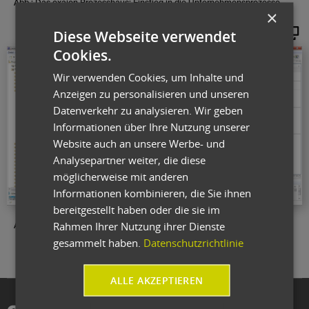
Abb.: Das oxaion Prozesshaus: Einstieg in die Unternehmensprozesse
×
Diese Webseite verwendet
Vergrößern
Cookies.
Wir verwenden Cookies, um Inhalte und
Anzeigen zu personalisieren und unseren
Datenverkehr zu analysieren. Wir geben
Informationen über Ihre Nutzung unserer
Website auch an unsere Werbe- und
Analysepartner weiter, die diese
möglicherweise mit anderen
Informationen kombinieren, die Sie ihnen
bereitgestellt haben oder die sie im
Rahmen Ihrer Nutzung ihrer Dienste
Abb: oxaion business modeler: Der Prozess Designer
gesammelt haben.
Datenschutzrichtlinie
ALLE AKZEPTIEREN