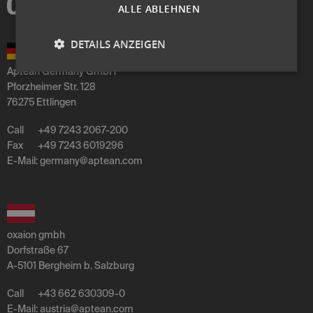
ALLE ABLEHNEN
DETAILS ANZEIGEN
Aptean Germany GmbH
Pforzheimer Str. 128
76275 Ettlingen
Call
+49 7243 2067-200
Fax
+49 7243 6019296
E-Mail:
germany
@
aptean
.
com
oxaion gmbh
Dorfstraße 67
A-5101 Bergheim b. Salzburg
Call
+43 662 630309-0
E-Mail:
austria
@
aptean
.
com