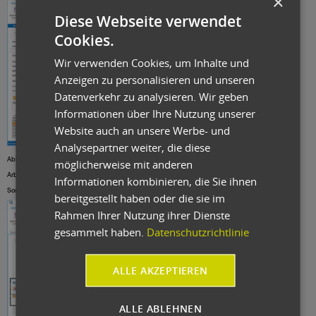
×
Diese Webseite verwendet
Cookies.
Wir verwenden Cookies, um Inhalte und
Anzeigen zu personalisieren und unseren
Datenverkehr zu analysieren. Wir geben
Informationen über Ihre Nutzung unserer
Website auch an unsere Werbe- und
Analysepartner weiter, die diese
Abb.: In der Prüfplanung (ggf. basierend auf FMEA und CP) werden sie den einzelnen
möglicherweise mit anderen
Arbeitsgängen und/oder Prüfarten zugeordnet, z. B. Wareneingang, SPC, Laborprüfung,
Informationen kombinieren, die Sie ihnen
Sonderprüfung etc.
bereitgestellt haben oder die sie im
Rahmen Ihrer Nutzung ihrer Dienste
gesammelt haben.
Datenschutzrichtlinie
ALLE AKZEPTIEREN
ALLE ABLEHNEN