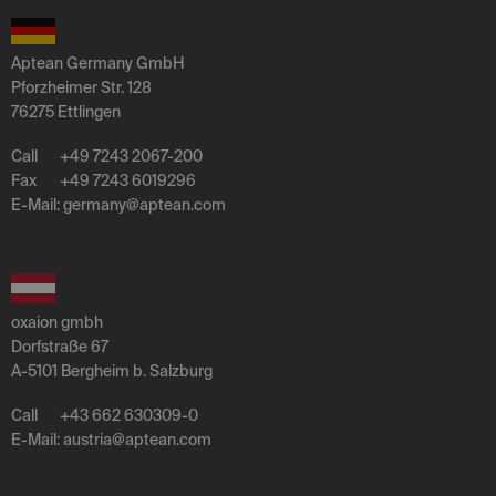
Aptean Germany GmbH
Pforzheimer Str. 128
76275 Ettlingen
Call
+49 7243 2067-200
Fax
+49 7243 6019296
E-Mail:
germany
@
aptean
.
com
oxaion gmbh
Dorfstraße 67
A-5101 Bergheim b. Salzburg
Call
+43 662 630309-0
E-Mail:
austria
@
aptean
.
com