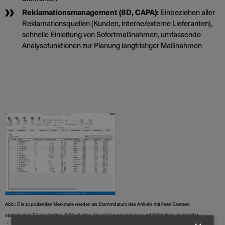
Reklamationsmanagement (8D, CAPA):
Einbeziehen aller
Reklamationsquellen (Kunden, interne/externe Lieferanten),
schnelle Einleitung von Sofortmaßnahmen, umfassende
Analysefunktionen zur Planung langfristiger Maßnahmen
Abb.: Die zu prüfenden Merkmale werden als Stammdatum des Artikels mit ihren Grenzen,
statistischen Eigenschaften, Prüfschärfen, Visualisierungsoptionen und Prüfmitteln abgebildet.