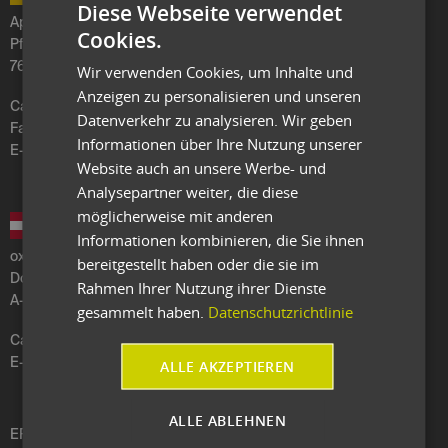
Diese Webseite verwendet
Aptean Germany GmbH
Cookies.
Pforzheimer Str. 128
76275 Ettlingen
Wir verwenden Cookies, um Inhalte und
Anzeigen zu personalisieren und unseren
Call
+49 7243 2067-200
Datenverkehr zu analysieren. Wir geben
Fax
+49 7243 6019296
Informationen über Ihre Nutzung unserer
E-Mail:
germany
@
aptean
.
com
Website auch an unsere Werbe- und
Analysepartner weiter, die diese
möglicherweise mit anderen
Informationen kombinieren, die Sie ihnen
oxaion gmbh
bereitgestellt haben oder die sie im
Dorfstraße 67
Rahmen Ihrer Nutzung ihrer Dienste
A-5101 Bergheim b. Salzburg
gesammelt haben.
Datenschutzrichtlinie
Call
+43 662 630309-0
E-Mail:
austria
@
aptean
.
ALLE AKZEPTIEREN
com
ALLE ABLEHNEN
ERP Software