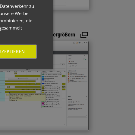
 Datenverkehr zu
 unsere Werbe-
erviceauftrags als Dashboard
ombinieren, die
e gesammelt
Vergrößern
KZEPTIEREN