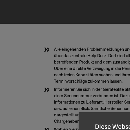
Alle eingehenden Problemmeldungen und
über das zentrale Help Desk. Dort sind a
betreffenden Produkt und dem zuständig
Über eine direkte Verzweigung in die Pe
nach freien Kapazitäten suchen und Ihre
Terminvorschläge zukommen lassen.
Informieren Sie sich in der Geräteakte ak
einer Seriennummer verbunden ist. Dazu f
Informationen zu Lieferant, Hersteller, Ser
usw. auf einen Blick. Sämtliche Serienn
dargestellt und verfolgt werden – wahlw
Chargenebene.
Diese Webse
Wählen Sie zwischen mehreren Berechn