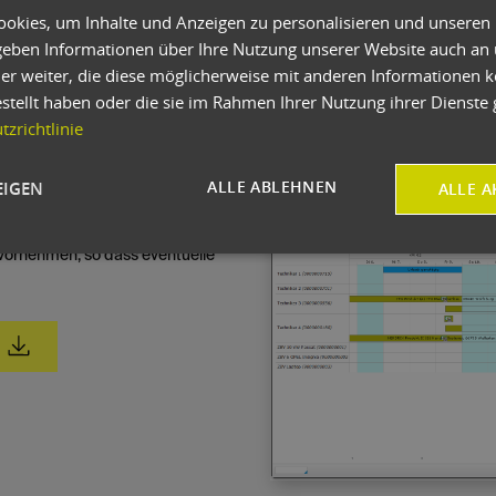
okies, um Inhalte und Anzeigen zu personalisieren und unseren
ne Vertragsarten. oxaion
 geben Informationen über Ihre Nutzung unserer Website auch an
ringung und bietet die
Abb.: Flexible Auswertung eines S
er weiter, die diese möglicherweise mit anderen Informationen k
apazitäten in Form von Tabellen
entsprechend zu planen.
estellt haben oder die sie im Rahmen Ihrer Nutzung ihrer Dienst
zrichtlinie
t gibt es die oxaion-App. Sie
n Aufträge auf mobilen
ALLE ABLEHNEN
EIGEN
ALLE A
sourcen im Service effizient
n möglich. Dort lassen sich
vornehmen, so dass eventuelle