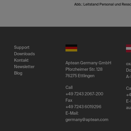
Abb.: Leitstand Personal und Resso
Support
Downloads
Kontakt
Aptean Germany GmbH
ox
Newsletter
Pforzheimer Str. 128
Do
Blog
76275 Ettlingen
A-
Call
Ca
+49 7243 2067-200
+4
Fax
E-
+49 7243 6019296
au
E-Mail:
germany
@
aptean
.
com