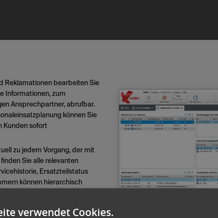
 Reklamationen bearbeiten Sie
lle Informationen, zum
en Ansprechpartner, abrufbar.
rsonaleinsatzplanung können Sie
n Kunden sofort
tuell zu jedem Vorgang, der mit
inden Sie alle relevanten
vicehistorie, Ersatzteilstatus
ummern können hierarchisch
eise auf Seriennummer- oder
ite verwendet Cookies.
ungsmethoden für