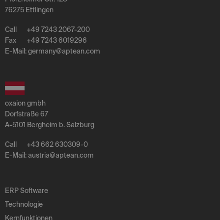
76275 Ettlingen
Call
+49 7243 2067-200
Fax
+49 7243 6019296
E-Mail:
germany
@
aptean
.
com
oxaion gmbh
Dorfstraße 67
A-5101 Bergheim b. Salzburg
Call
+43 662 630309-0
E-Mail:
austria
@
aptean
.
com
ERP Software
Technologie
Kernfunktionen