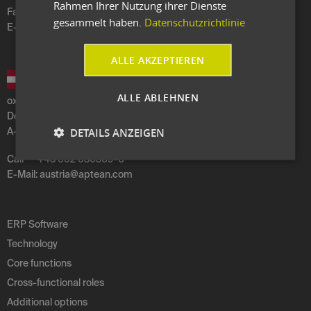
Rahmen Ihrer Nutzung ihrer Dienste
Fax
+49 7243 6019296
gesammelt haben.
Datenschutzrichtlinie
E-Mail:
germany
@
aptean
.
com
ALLE AKZEPTIEREN
ALLE ABLEHNEN
oxaion gmbh
Dorfstraße 67
DETAILS ANZEIGEN
A-5101 Bergheim b. Salzburg
Call
+43 662 630309-0
E-Mail:
austria
@
aptean
.
com
ERP Software
Technology
Core functions
Cross-functional roles
Additional options